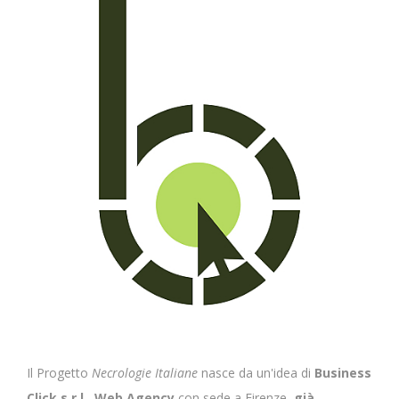
Il Progetto
Necrologie Italiane
nasce da un'idea di
Business
Click s.r.l., Web Agency
con sede a Firenze,
già