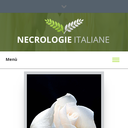
Sei un'agenzia?
Ricerca Necrologi
Menù