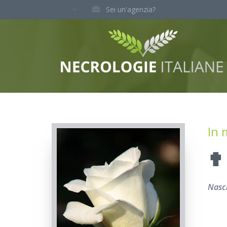
Sei un'agenzia?
In 
✟
Nasci